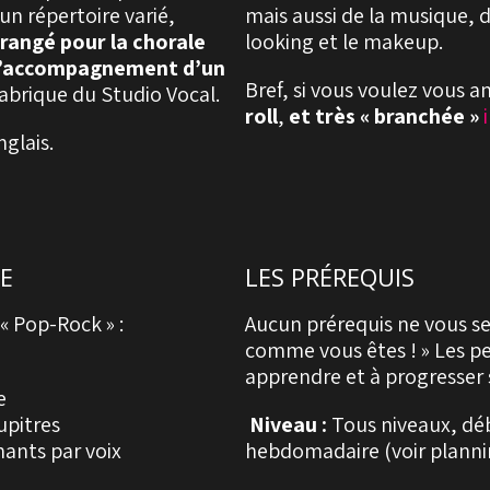
un répertoire varié,
mais aussi de la musique, d
rangé pour la chorale
looking et le makeup.
 d’accompagnement d’un
Bref, si vous voulez vous 
fabrique du Studio Vocal.
roll
,
et très « branchée »
glais.
E
LES PRÉREQUIS
« Pop-Rock » :
Aucun prérequis ne vous s
comme vous êtes ! » Les pe
apprendre et à progresser 
e
upitres
Niveau :
Tous niveaux, dé
hants par voix
hebdomadaire (voir planni