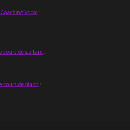
e Coaching Vocal
:
e cours de guitare
:
e cours de piano
: